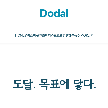
Dodal
HOME
영어
쇼핑몰
인조잔디
스포츠
보험
건강
부동산
MORE
▼
도달. 목표에 닿다.