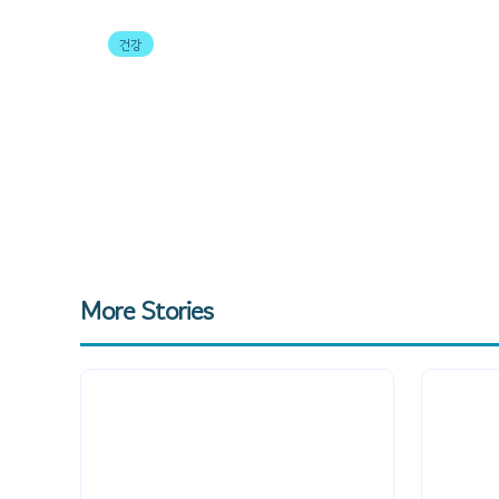
건강
모발이식 전문 한나이브모발이식센
More Stories