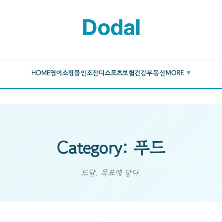
Dodal
HOME
영어
쇼핑몰
인조잔디
스포츠
보험
건강
부동산
MORE
▼
Category: 푸드
도달. 목표에 닿다.