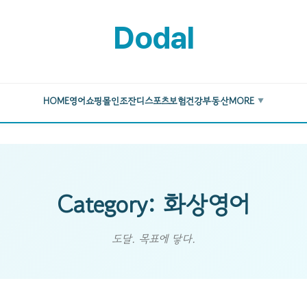
Dodal
HOME
영어
쇼핑몰
인조잔디
스포츠
보험
건강
부동산
MORE
▼
Category: 화상영어
도달. 목표에 닿다.