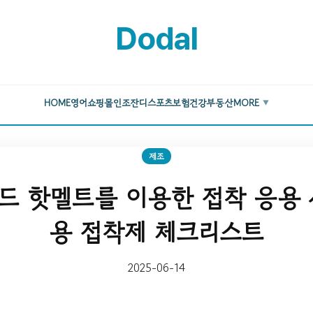
Dodal
HOME
영어
쇼핑몰
인조잔디
스포츠
보험
건강
부동산
MORE
▼
제조
드 핫멜트를 이용한 접착 응용 
용 접착제 체크리스트
2025-06-14