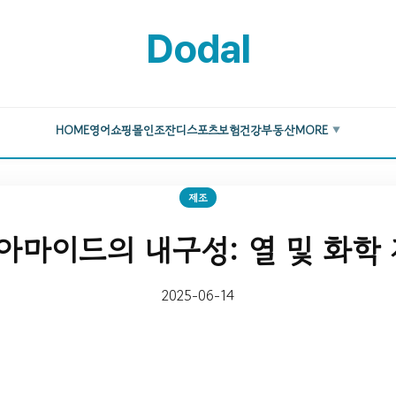
Dodal
HOME
영어
쇼핑몰
인조잔디
스포츠
보험
건강
부동산
MORE
▼
제조
마이드의 내구성: 열 및 화학
2025-06-14