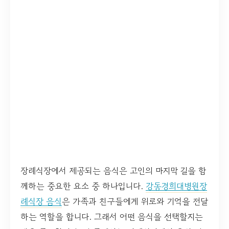
장례식장에서 제공되는 음식은 고인의 마지막 길을 함
께하는 중요한 요소 중 하나입니다.
강동경희대병원장
례식장 음식
은 가족과 친구들에게 위로와 기억을 전달
하는 역할을 합니다. 그래서 어떤 음식을 선택할지는