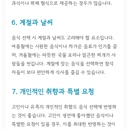
과식이나 뷔페 형식으로 제공하는 경우가 많습니다.
6. 계절과 날씨
음식 선택 시 계절과 날씨도 고려해야 할 요소입니다.
여름철에는 시원한 음식이나 차가운 음료가 인기를 끌
며, 겨울철에는 따뜻한 국물 요리나 얼큰한 찌개가 사
람들을 반깁니다. 계절에 맞는 음식을 선택하면 참석
자들이 보다 편안하게 식사를 즐길 수 있습니다.
7. 개인적인 취향과 특별 요청
고인이나 유족의 개인적인 취향도 음식 선택에 반영하
는 것이 좋습니다. 고인이 생전에 좋아했던 음식이나
특별한 요청이 있을 경우, 이를 최대한 반영하는 것이