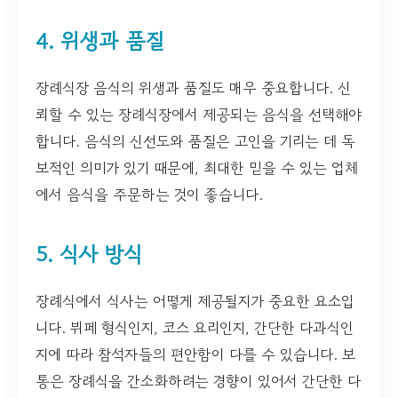
4. 위생과 품질
장례식장 음식의 위생과 품질도 매우 중요합니다. 신
뢰할 수 있는 장례식장에서 제공되는 음식을 선택해야
합니다. 음식의 신선도와 품질은 고인을 기리는 데 독
보적인 의미가 있기 때문에, 최대한 믿을 수 있는 업체
에서 음식을 주문하는 것이 좋습니다.
5. 식사 방식
장례식에서 식사는 어떻게 제공될지가 중요한 요소입
니다. 뷔페 형식인지, 코스 요리인지, 간단한 다과식인
지에 따라 참석자들의 편안함이 다를 수 있습니다. 보
통은 장례식을 간소화하려는 경향이 있어서 간단한 다