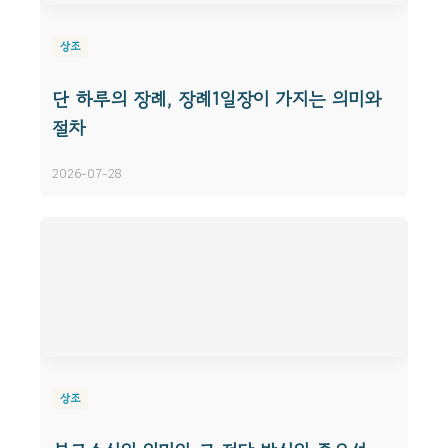
상조
단 하루의 장례, 장례1일장이 가지는 의미와
절차
2026-07-28
상조