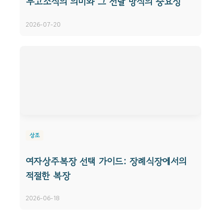
부고소식의 의미와 그 전달 방식의 중요성
2026-07-20
상조
여자상주복장 선택 가이드: 장례식장에서의
적절한 복장
2026-06-18