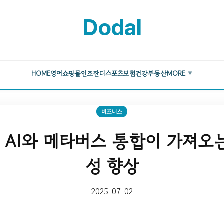
Dodal
HOME
영어
쇼핑몰
인조잔디
스포츠
보험
건강
부동산
MORE
▼
비즈니스
AI와 메타버스 통합이 가져오
성 향상
2025-07-02