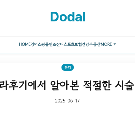
Dodal
HOME
영어
쇼핑몰
인조잔디
스포츠
보험
건강
부동산
MORE
▼
뷰티
라후기에서 알아본 적절한 시술
2025-06-17