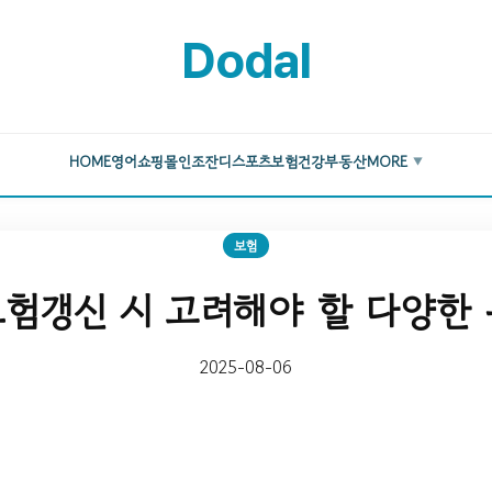
Dodal
HOME
영어
쇼핑몰
인조잔디
스포츠
보험
건강
부동산
MORE
▼
보험
험갱신 시 고려해야 할 다양한
2025-08-06