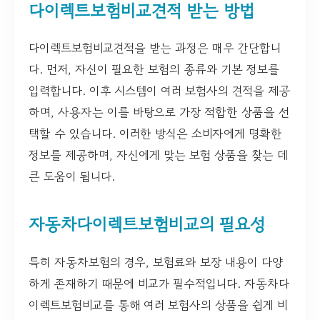
다이렉트보험비교견적 받는 방법
다이렉트보험비교견적을 받는 과정은 매우 간단합니
다. 먼저, 자신이 필요한 보험의 종류와 기본 정보를
입력합니다. 이후 시스템이 여러 보험사의 견적을 제공
하며, 사용자는 이를 바탕으로 가장 적합한 상품을 선
택할 수 있습니다. 이러한 방식은 소비자에게 명확한
정보를 제공하며, 자신에게 맞는 보험 상품을 찾는 데
큰 도움이 됩니다.
자동차다이렉트보험비교의 필요성
특히 자동차보험의 경우, 보험료와 보장 내용이 다양
하게 존재하기 때문에 비교가 필수적입니다. 자동차다
이렉트보험비교를 통해 여러 보험사의 상품을 쉽게 비