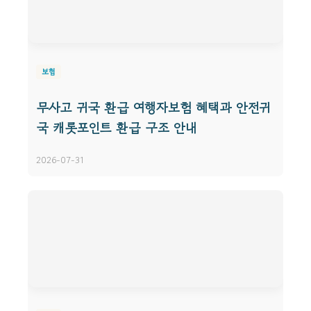
보험
무사고 귀국 환급 여행자보험 혜택과 안전귀
국 캐롯포인트 환급 구조 안내
2026-07-31