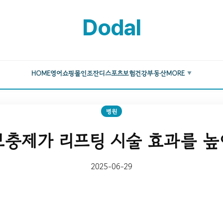
Dodal
HOME
영어
쇼핑몰
인조잔디
스포츠
보험
건강
부동산
MORE
▼
병원
보충제가 리프팅 시술 효과를 높
2025-06-29