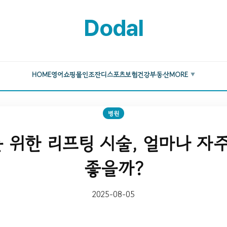
Dodal
HOME
영어
쇼핑몰
인조잔디
스포츠
보험
건강
부동산
MORE
▼
병원
 위한 리프팅 시술, 얼마나 자주
좋을까?
2025-08-05