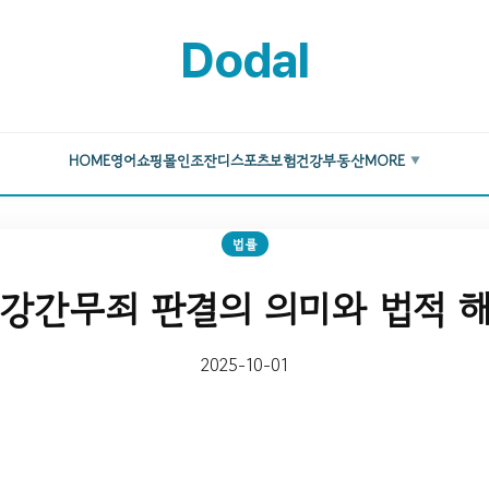
Dodal
HOME
영어
쇼핑몰
인조잔디
스포츠
보험
건강
부동산
MORE
▼
법률
강간무죄 판결의 의미와 법적 
2025-10-01