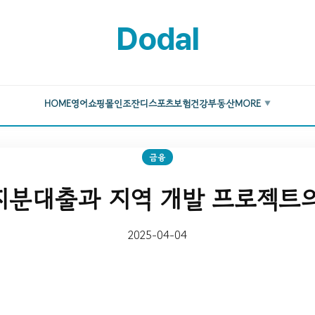
Dodal
HOME
영어
쇼핑몰
인조잔디
스포츠
보험
건강
부동산
MORE
▼
금융
분대출과 지역 개발 프로젝트
2025-04-04