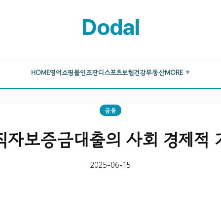
Dodal
HOME
영어
쇼핑몰
인조잔디
스포츠
보험
건강
부동산
MORE
▼
금융
직자보증금대출의 사회 경제적 
2025-06-15