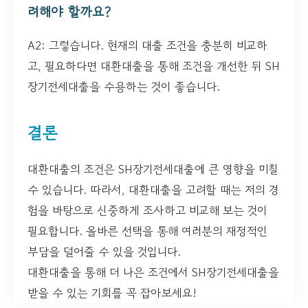
려해야 할까요?
A2: 그렇습니다. 현재의 대출 조건을 충분히 비교하
고, 필요하다면 대환대출을 통해 조건을 개선한 뒤 SH
장기전세대출을 수용하는 것이 좋습니다.
결론
대환대출의 조건은 SH장기전세대출에 큰 영향을 미칠
수 있습니다. 따라서, 대환대출을 고려할 때는 저의 경
험을 바탕으로 신중하게 조사하고 비교해 보는 것이
필요합니다. 올바른 선택을 통해 여러분의 재정적인
부담을 덜어줄 수 있을 것입니다.
대환대출을 통해 더 나은 조건에서 SH장기전세대출을
받을 수 있는 기회를 꼭 잡아보세요!