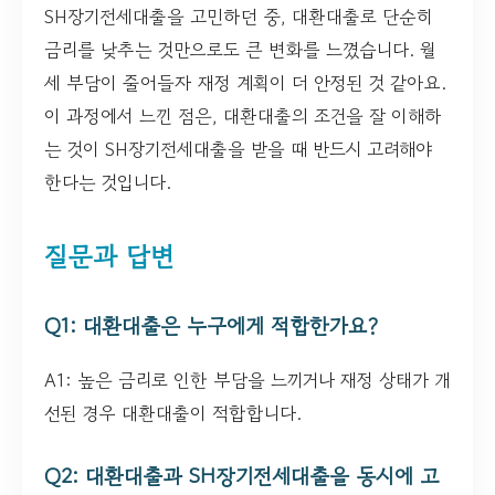
SH장기전세대출을 고민하던 중, 대환대출로 단순히
금리를 낮추는 것만으로도 큰 변화를 느꼈습니다. 월
세 부담이 줄어들자 재정 계획이 더 안정된 것 같아요.
이 과정에서 느낀 점은, 대환대출의 조건을 잘 이해하
는 것이 SH장기전세대출을 받을 때 반드시 고려해야
한다는 것입니다.
질문과 답변
Q1: 대환대출은 누구에게 적합한가요?
A1: 높은 금리로 인한 부담을 느끼거나 재정 상태가 개
선된 경우 대환대출이 적합합니다.
Q2: 대환대출과 SH장기전세대출을 동시에 고