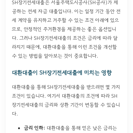
SH장기전세대출은 서울주택도시공사(SH공사)가 제
공하는 전세 자금 대출입니다. 이는 일정 기간 동안 전
세 계약을 유지하고 거주할 수 있는 조건 아래에 있으
므로, 안정적인 주거환경을 제공하는 좋은 옵션입니
다. 그러나 SH장기전세대출의 조건은 금리에 따라 달
라지기 때문에, 대환대출을 통해 이런 조건을 개선할
수 있는 방법을 알아보는 것이 중요합니다.
대환대출이 SH장기전세대출에 미치는 영향
대환대출을 통해 SH장기전세대출을 받으려면 몇 가지
조건이 있습니다. 여기서 대환대출의 조건에 따라 SH
장기전세대출의 금리와 상환 기간이 변동할 수 있습니
다.
금리 인하:
대환대출을 통해 얻은 낮은 금리는