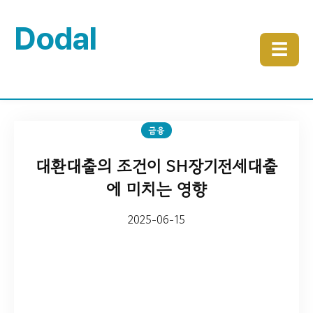
Dodal
☰
금융
대환대출의 조건이 SH장기전세대출
에 미치는 영향
2025-06-15