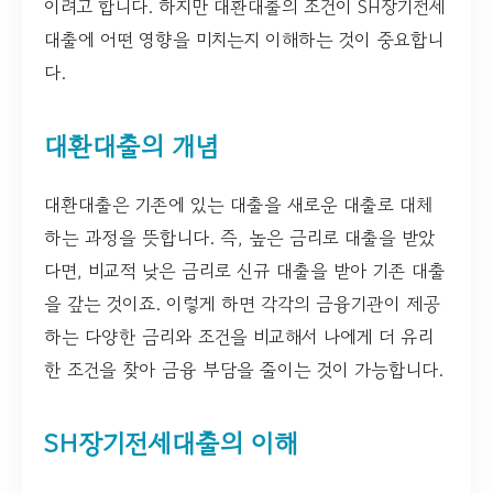
이려고 합니다. 하지만 대환대출의 조건이 SH장기전세
대출에 어떤 영향을 미치는지 이해하는 것이 중요합니
다.
대환대출의 개념
대환대출은 기존에 있는 대출을 새로운 대출로 대체
하는 과정을 뜻합니다. 즉, 높은 금리로 대출을 받았
다면, 비교적 낮은 금리로 신규 대출을 받아 기존 대출
을 갚는 것이죠. 이렇게 하면 각각의 금융기관이 제공
하는 다양한 금리와 조건을 비교해서 나에게 더 유리
한 조건을 찾아 금융 부담을 줄이는 것이 가능합니다.
SH장기전세대출의 이해